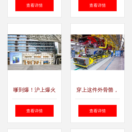
危机，丰田停产与
势，推进科技成果
查看详情
查看详情
华为承压凸显供应
转化，上海技术咨
链脆弱性
询助力发展
嗲到爆！沪上爆火
穿上这件外骨骼，
的新晋网红打卡
你就是车间里最能
查看详情
查看详情
处，上海宁赶紧来
干的仔——上海技