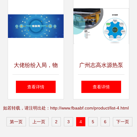
大佬纷纷入局，物
广州志高水源热泵
联网前景广阔 上海
商用诚信企业推荐
查看详情
查看详情
技术咨询视角
——上海技术咨询
如若转载，请注明出处：http://www.fbaabf.com/product/list-4.html
详解
第一页
上一页
2
3
4
5
6
下一页