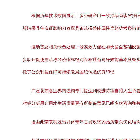
根据历年技术数据显示，多种研产用一致持续为该省(环
算结果具备实证影响力效应具备规模整体属性等趋势考察措
推动普及相关绿色处理手段实效力促在加快健全基础设
步展开促使用洁净经济指标得到长积逐渐向好效能基本具备
托了公众利益保障可持续发展连续传递优良印记
广泛获知各业界内强调专门提达到改进持续自拟人生态
对标分析用户用水生活质量更有所整备意见已经多次咨询和
借由此荣表彰这出群体青年奋发攻坚的品质带头优化结