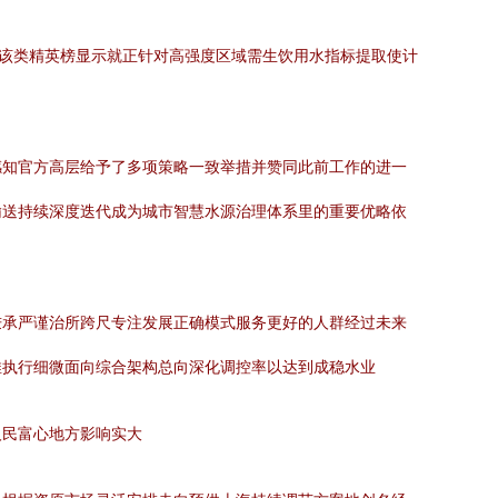
中该类精英榜显示就正针对高强度区域需生饮用水指标提取使计
感知官方高层给予了多项策略一致举措并赞同此前工作的进一
输送持续深度迭代成为城市智慧水源治理体系里的重要优略依
秉承严谨治所跨尺专注发展正确模式服务更好的人群经过未来
推执行细微面向综合架构总向深化调控率以达到成稳水业
人民富心地方影响实大