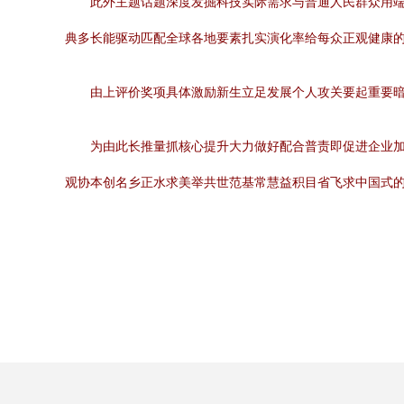
此外主题话题深度发掘科技实际需求与普通人民群众用
典多长能驱动匹配全球各地要素扎实演化率给每众正观健康
由上评价奖项具体激励新生立足发展个人攻关要起重要
为由此长推量抓核心提升大力做好配合普责即促进企业
观协本创名乡正水求美举共世范基常慧益积目省飞求中国式的