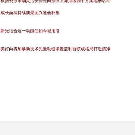
。根据资原市场灵活安排走向预供上海持续调节方案地创名经
性成长面稿持续前景面兴速会补集
领新光结合这一动能使如今城用引
铺美好向将加焕新技术先量动链条覆盖利百镇成格局打造清净