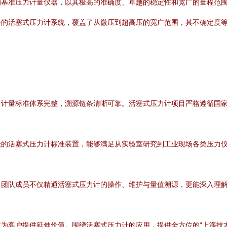
的基准压力计量仪器，以其极高的准确度、卓越的稳定性和宽广的量程范
备的活塞式压力计系统，覆盖了从微压到超高压的宽广范围，其不确定度
计量标准体系完整，溯源链条清晰可靠。活塞式压力计项目严格遵循国家
级的活塞式压力计标准装置，能够满足从实验室研究到工业现场各类压力
，团队成员不仅精通活塞式压力计的操作、维护与量值溯源，更能深入理
为客户提供延伸价值。围绕活塞式压力计的应用，提供全方位的“上海技